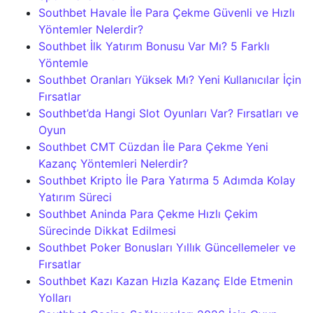
Southbet Havale İle Para Çekme Güvenli ve Hızlı
Yöntemler Nelerdir?
Southbet İlk Yatırım Bonusu Var Mı? 5 Farklı
Yöntemle
Southbet Oranları Yüksek Mı? Yeni Kullanıcılar İçin
Fırsatlar
Southbet’da Hangi Slot Oyunları Var? Fırsatları ve
Oyun
Southbet CMT Cüzdan İle Para Çekme Yeni
Kazanç Yöntemleri Nelerdir?
Southbet Kripto İle Para Yatırma 5 Adımda Kolay
Yatırım Süreci
Southbet Aninda Para Çekme Hızlı Çekim
Sürecinde Dikkat Edilmesi
Southbet Poker Bonusları Yıllık Güncellemeler ve
Fırsatlar
Southbet Kazı Kazan Hızla Kazanç Elde Etmenin
Yolları