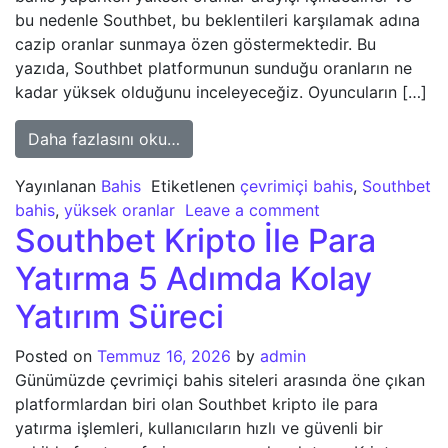
bu nedenle Southbet, bu beklentileri karşılamak adına
cazip oranlar sunmaya özen göstermektedir. Bu
yazıda, Southbet platformunun sunduğu oranların ne
kadar yüksek olduğunu inceleyeceğiz. Oyuncuların […]
from Southbet Oranları Yüksek Mı? Ye
Daha fazlasını oku…
Yayınlanan
Bahis
Etiketlenen
çevrimiçi bahis
,
Southbet
on Southbet Oranl
bahis
,
yüksek oranlar
Leave a comment
Southbet Kripto İle Para
Yatırma 5 Adımda Kolay
Yatırım Süreci
Posted on
Temmuz 16, 2026
by
admin
Günümüzde çevrimiçi bahis siteleri arasında öne çıkan
platformlardan biri olan Southbet kripto ile para
yatırma işlemleri, kullanıcıların hızlı ve güvenli bir