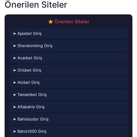
Önerilen Siteler
Önerilen Siteler
➤ Ajaxbet Giriş
➤ Sheratonking Giriş
➤ Acarbet Giriş
➤ Orisbet Giriş
➤ Alobet Giriş
➤ Tamambet Giriş
➤ Alfabahis Giriş
➤ Bahisbudur Giriş
➤ Bahis1000 Giriş