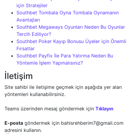
için Stratejiler
Southbet Tombala Oyna Tombala Oynamanın
Avantajları
Southbet Megaways Oyunları Neden Bu Oyunlar
Tercih Ediliyor?
Southbet Poker Kayıp Bonusu Üyeler için Önemli
Fırsatlar
Southbet Payfix İle Para Yatırma Neden Bu
Yöntemle İşlem Yapmalısınız?
İletişim
Site sahibi ile iletişime geçmek için aşağıda yer alan
yöntemleri kullanabilirsiniz.
Teams üzerinden mesaj göndermek için
Tıklayın
E-posta
göndermek için
bahisrehberim7@gmail.com
adresini kullanın.