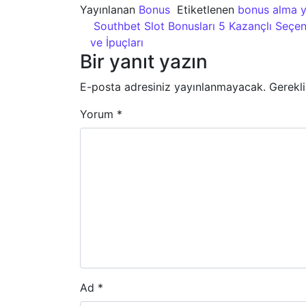
Yayınlanan
Bonus
Etiketlenen
bonus alma y
Yazı dolaşımı
Southbet Slot Bonusları 5 Kazançlı Seçe
ve İpuçları
Bir yanıt yazın
E-posta adresiniz yayınlanmayacak.
Gerekli
Yorum
*
Ad
*