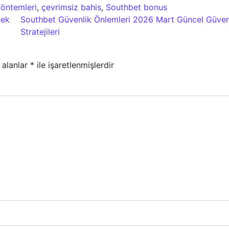
öntemleri
,
çevrimsiz bahis
,
Southbet bonus
nek
Southbet Güvenlik Önlemleri 2026 Mart Güncel Güven
Stratejileri
 alanlar
*
ile işaretlenmişlerdir