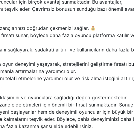
uncular için birçok avantaj sunmaktadır. Bu avantajlar,
rını teşvik eder. Çevrimsiz bonusun sunduğu bazı önemli avan
zançlarınızı doğrudan çekmenizi sağlar.
 fırsatı sunar, böylece daha fazla oyuncu platforma katılır v
ı sağlayarak, sadakati artırır ve kullanıcıların daha fazla 
yun deneyimi yaşayarak, stratejilerini geliştirme fırsatı bul
amanla artırmalarına yardımcı olur.
 telafi etmelerine yardımcı olur ve risk alma isteğini artırır
.
yaklaşımını ve oyunculara sağladığı değeri göstermektedir.
anç elde etmeleri için önemli bir fırsat sunmaktadır. Sonuç
yeni başlayanlar hem de deneyimli oyuncular için büyük bir
 kalmalarını teşvik eder. Böylece, bahis deneyiminizi daha k
aha fazla kazanma şansı elde edebilirsiniz.