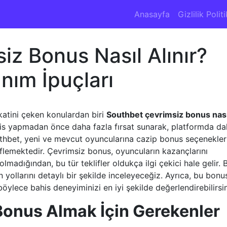
Anasayfa
Gizlilik Polit
iz Bonus Nasıl Alınır?
anım İpuçları
katini çeken konulardan biri
Southbet çevrimsiz bonus nası
is yapmadan önce daha fazla fırsat sunarak, platformda d
uthbet, yeni ve mevcut oyuncularına cazip bonus seçenekler
eflemektedir. Çevrimsiz bonus, oyuncuların kazançlarını
lmadığından, bu tür teklifler oldukça ilgi çekici hale gelir. 
yollarını detaylı bir şekilde inceleyeceğiz. Ayrıca, bu bonu
 böylece bahis deneyiminizi en iyi şekilde değerlendirebilirsin
Bonus Almak İçin Gerekenler