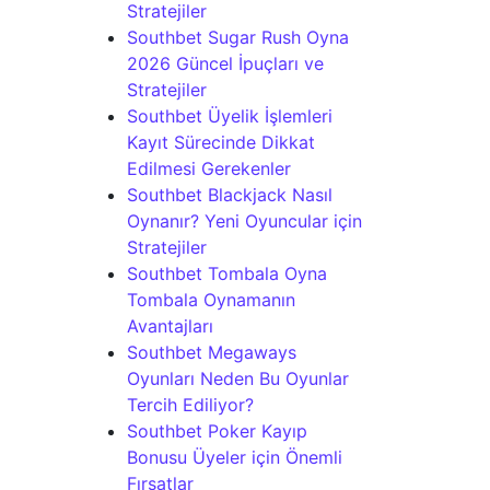
Stratejiler
Southbet Sugar Rush Oyna
2026 Güncel İpuçları ve
Stratejiler
Southbet Üyelik İşlemleri
Kayıt Sürecinde Dikkat
Edilmesi Gerekenler
Southbet Blackjack Nasıl
Oynanır? Yeni Oyuncular için
Stratejiler
Southbet Tombala Oyna
Tombala Oynamanın
Avantajları
Southbet Megaways
Oyunları Neden Bu Oyunlar
Tercih Ediliyor?
Southbet Poker Kayıp
Bonusu Üyeler için Önemli
Fırsatlar