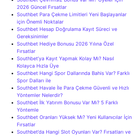
2026 Güncel Fırsatlar
Southbet Para Çekme Limitleri Yeni Başlayanlar
için Önemli Noktalar
Southbet Hesap Doğrulama Kayıt Süreci ve
Gereksinimler
Southbet Hediye Bonusu 2026 Yılına Özel
Fırsatlar
Southbet’ya Kayıt Yapmak Kolay Mı? Nasıl
Kolayca Hızla Üye
Southbet Hangi Spor Dallarında Bahis Var? Farklı
Spor Dalları ile
Southbet Havale İle Para Çekme Güvenli ve Hızlı
Yöntemler Nelerdir?
Southbet İlk Yatırım Bonusu Var Mı? 5 Farklı
Yöntemle
Southbet Oranları Yüksek Mı? Yeni Kullanıcılar İçin
Fırsatlar
Southbet’da Hangi Slot Oyunları Var? Fırsatları ve