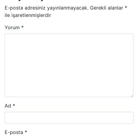
E-posta adresiniz yayınlanmayacak.
Gerekli alanlar
*
ile işaretlenmişlerdir
Yorum
*
Ad
*
E-posta
*