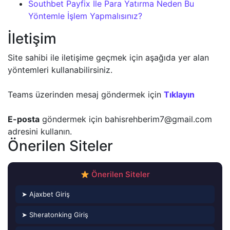
Southbet Payfix İle Para Yatırma Neden Bu
Yöntemle İşlem Yapmalısınız?
İletişim
Site sahibi ile iletişime geçmek için aşağıda yer alan
yöntemleri kullanabilirsiniz.
Teams üzerinden mesaj göndermek için
Tıklayın
E-posta
göndermek için
bahisrehberim7@gmail.com
adresini kullanın.
Önerilen Siteler
Önerilen Siteler
➤ Ajaxbet Giriş
➤ Sheratonking Giriş