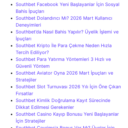
Southbet Facebook Yeni Başlayanlar İçin Sosyal
Bahis İpuçları
Southbet Dolandırıcı Mı? 2026 Mart Kullanıcı
Deneyimleri
Southbet’da Nasıl Bahis Yapılır? Üyelik İşlemi ve
İpuçları
Southbet Kripto İle Para Çekme Neden Hızla
Tercih Ediliyor?
Southbet Para Yatırma Yöntemleri 3 Hızlı ve
Güvenli Yöntem
Southbet Aviator Oyna 2026 Mart İpuçları ve
Stratejiler
Southbet Slot Turnuvası 2026 Yılı İçin Öne Çıkan
Fırsatlar
Southbet Kimlik Doğrulama Kayıt Sürecinde
Dikkat Edilmesi Gerekenler
Southbet Casino Kayıp Bonusu Yeni Başlayanlar
İçin Stratejiler
Southbet Çevrimsiz Bonus Var Mı? Üyeler İçin