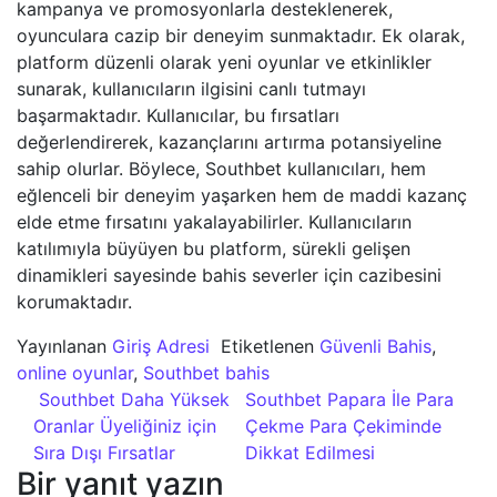
kampanya ve promosyonlarla desteklenerek,
oyunculara cazip bir deneyim sunmaktadır. Ek olarak,
platform düzenli olarak yeni oyunlar ve etkinlikler
sunarak, kullanıcıların ilgisini canlı tutmayı
başarmaktadır. Kullanıcılar, bu fırsatları
değerlendirerek, kazançlarını artırma potansiyeline
sahip olurlar. Böylece, Southbet kullanıcıları, hem
eğlenceli bir deneyim yaşarken hem de maddi kazanç
elde etme fırsatını yakalayabilirler. Kullanıcıların
katılımıyla büyüyen bu platform, sürekli gelişen
dinamikleri sayesinde bahis severler için cazibesini
korumaktadır.
Yayınlanan
Giriş Adresi
Etiketlenen
Güvenli Bahis
,
online oyunlar
,
Southbet bahis
Yazı dolaşımı
Southbet Daha Yüksek
Southbet Papara İle Para
Oranlar Üyeliğiniz için
Çekme Para Çekiminde
Sıra Dışı Fırsatlar
Dikkat Edilmesi
Bir yanıt yazın