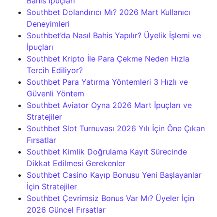
Bahis İpuçları
Southbet Dolandırıcı Mı? 2026 Mart Kullanıcı
Deneyimleri
Southbet’da Nasıl Bahis Yapılır? Üyelik İşlemi ve
İpuçları
Southbet Kripto İle Para Çekme Neden Hızla
Tercih Ediliyor?
Southbet Para Yatırma Yöntemleri 3 Hızlı ve
Güvenli Yöntem
Southbet Aviator Oyna 2026 Mart İpuçları ve
Stratejiler
Southbet Slot Turnuvası 2026 Yılı İçin Öne Çıkan
Fırsatlar
Southbet Kimlik Doğrulama Kayıt Sürecinde
Dikkat Edilmesi Gerekenler
Southbet Casino Kayıp Bonusu Yeni Başlayanlar
İçin Stratejiler
Southbet Çevrimsiz Bonus Var Mı? Üyeler İçin
2026 Güncel Fırsatlar