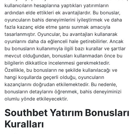
kullanıcıların hesaplarına yaptıkları yatırımların
ardından elde ettikleri ek avantajlardır. Bu bonuslar,
oyuncuların bahis deneyimlerini iyileştirmek ve daha
fazla kazanç elde etme şansı sunmak amacıyla
tasarlanmıştır. Oyuncular, bu avantajları kullanarak
oyunlarını daha da eğlenceli hale getirebilirler. Ancak
bu bonusların kullanımıyla ilgili bazı kurallar ve şartlar
mevcut olduğundan, bonusları kullanmadan önce bu
bilgilerin dikkatlice incelenmesi gerekmektedir.
Özellikle, bu bonusların ne şekilde kullanılacağı ve
hangi koşullarda geçerli olduğu, oyuncuların
kazançlarını doğrudan etkilemektedir. Bu nedenle,
bonusların detaylarını öğrenmek, bahis deneyiminizi
olumlu yönde etkileyecektir.
Southbet Yatırım Bonusları
Kuralları