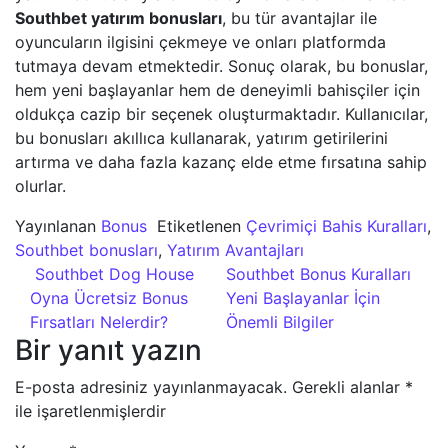
Southbet yatırım bonusları
, bu tür avantajlar ile
oyuncuların ilgisini çekmeye ve onları platformda
tutmaya devam etmektedir. Sonuç olarak, bu bonuslar,
hem yeni başlayanlar hem de deneyimli bahisçiler için
oldukça cazip bir seçenek oluşturmaktadır. Kullanıcılar,
bu bonusları akıllıca kullanarak, yatırım getirilerini
artırma ve daha fazla kazanç elde etme fırsatına sahip
olurlar.
Yayınlanan
Bonus
Etiketlenen
Çevrimiçi Bahis Kuralları
,
Southbet bonusları
,
Yatırım Avantajları
Yazı dolaşımı
Southbet Dog House
Southbet Bonus Kuralları
Oyna Ücretsiz Bonus
Yeni Başlayanlar İçin
Fırsatları Nelerdir?
Önemli Bilgiler
Bir yanıt yazın
E-posta adresiniz yayınlanmayacak.
Gerekli alanlar
*
ile işaretlenmişlerdir