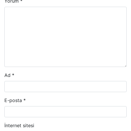
Yorum
*
Ad
*
E-posta
*
İnternet sitesi