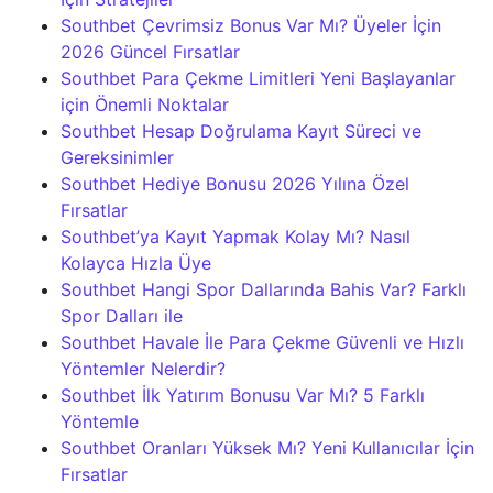
Southbet Çevrimsiz Bonus Var Mı? Üyeler İçin
2026 Güncel Fırsatlar
Southbet Para Çekme Limitleri Yeni Başlayanlar
için Önemli Noktalar
Southbet Hesap Doğrulama Kayıt Süreci ve
Gereksinimler
Southbet Hediye Bonusu 2026 Yılına Özel
Fırsatlar
Southbet’ya Kayıt Yapmak Kolay Mı? Nasıl
Kolayca Hızla Üye
Southbet Hangi Spor Dallarında Bahis Var? Farklı
Spor Dalları ile
Southbet Havale İle Para Çekme Güvenli ve Hızlı
Yöntemler Nelerdir?
Southbet İlk Yatırım Bonusu Var Mı? 5 Farklı
Yöntemle
Southbet Oranları Yüksek Mı? Yeni Kullanıcılar İçin
Fırsatlar