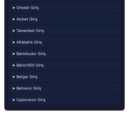
➤ Orisbet Giriş
➤ Alobet Giriş
➤ Tamambet Giriş
➤ Alfabahis Giriş
➤ Bahisbudur Giriş
➤ Bahis1000 Giriş
➤ Betgar Giriş
➤ Beinwon Giriş
➤ Casinowon Giriş