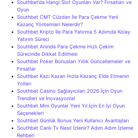
Southbet’da Hangi Slot Oyunları Var? Fırsatları ve
Oyun
Southbet CMT Cüzdan İle Para Çekme Yeni
Kazanç Yöntemleri Nelerdir?
Southbet Kripto İle Para Yatırma 5 Adımda Kolay
Yatırım Süreci
Southbet Aninda Para Çekme Hızlı Çekim
Sürecinde Dikkat Edilmesi
Southbet Poker Bonusları Yıllık Güncellemeler ve
Fırsatlar
Southbet Kazı Kazan Hızla Kazanç Elde Etmenin
Yolları
Southbet Casino Sağlayıcıları 2026 İçin Oyun
Trendleri ve İnovasyonlar
Southbet Mini Oyunlar Yeni Yıl İçin En İyi Oyun
Seçenekleri
Southbet Günlük Bonus Yeni Kullanıcı Avantajları
Southbet Canlı Tv Nasıl İzlenir? Adım Adım İzleme
Rehberi