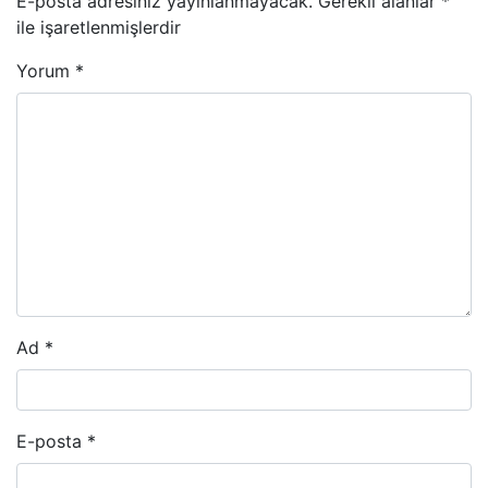
E-posta adresiniz yayınlanmayacak.
Gerekli alanlar
*
ile işaretlenmişlerdir
Yorum
*
Ad
*
E-posta
*