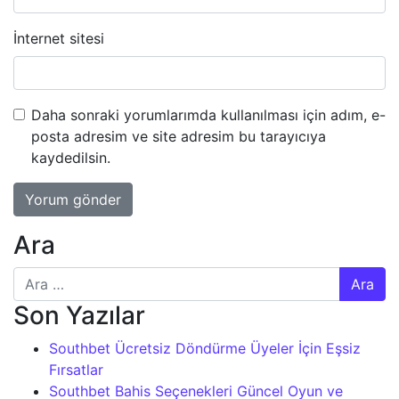
İnternet sitesi
Daha sonraki yorumlarımda kullanılması için adım, e-
posta adresim ve site adresim bu tarayıcıya
kaydedilsin.
Ara
Arama:
Son Yazılar
Southbet Ücretsiz Döndürme Üyeler İçin Eşsiz
Fırsatlar
Southbet Bahis Seçenekleri Güncel Oyun ve