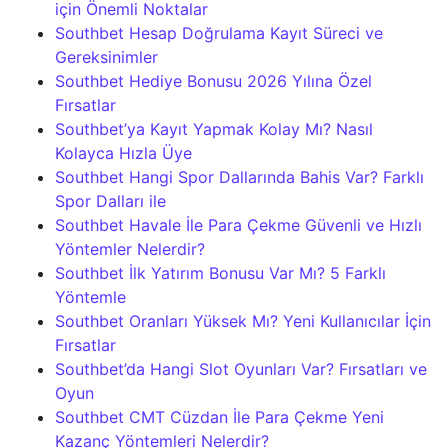
için Önemli Noktalar
Southbet Hesap Doğrulama Kayıt Süreci ve
Gereksinimler
Southbet Hediye Bonusu 2026 Yılına Özel
Fırsatlar
Southbet’ya Kayıt Yapmak Kolay Mı? Nasıl
Kolayca Hızla Üye
Southbet Hangi Spor Dallarında Bahis Var? Farklı
Spor Dalları ile
Southbet Havale İle Para Çekme Güvenli ve Hızlı
Yöntemler Nelerdir?
Southbet İlk Yatırım Bonusu Var Mı? 5 Farklı
Yöntemle
Southbet Oranları Yüksek Mı? Yeni Kullanıcılar İçin
Fırsatlar
Southbet’da Hangi Slot Oyunları Var? Fırsatları ve
Oyun
Southbet CMT Cüzdan İle Para Çekme Yeni
Kazanç Yöntemleri Nelerdir?