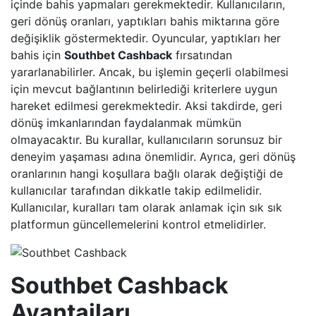
içinde bahis yapmaları gerekmektedir. Kullanıcıların,
geri dönüş oranları, yaptıkları bahis miktarına göre
değişiklik göstermektedir. Oyuncular, yaptıkları her
bahis için
Southbet Cashback
fırsatından
yararlanabilirler. Ancak, bu işlemin geçerli olabilmesi
için mevcut bağlantının belirlediği kriterlere uygun
hareket edilmesi gerekmektedir. Aksi takdirde, geri
dönüş imkanlarından faydalanmak mümkün
olmayacaktır. Bu kurallar, kullanıcıların sorunsuz bir
deneyim yaşaması adına önemlidir. Ayrıca, geri dönüş
oranlarının hangi koşullara bağlı olarak değiştiği de
kullanıcılar tarafından dikkatle takip edilmelidir.
Kullanıcılar, kuralları tam olarak anlamak için sık sık
platformun güncellemelerini kontrol etmelidirler.
Southbet Cashback
Avantajları