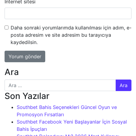
İnternet sitesi
Daha sonraki yorumlarımda kullanılması için adım, e-
posta adresim ve site adresim bu tarayıcıya
kaydedilsin.
Ara
Arama:
Son Yazılar
Southbet Bahis Seçenekleri Güncel Oyun ve
Promosyon Fırsatları
Southbet Facebook Yeni Başlayanlar İçin Sosyal
Bahis İpuçları