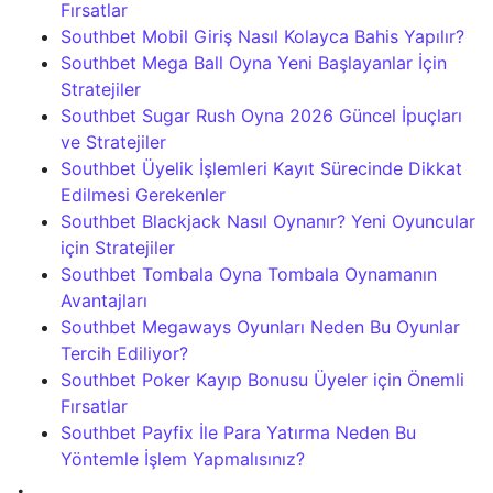
Fırsatlar
Southbet Mobil Giriş Nasıl Kolayca Bahis Yapılır?
Southbet Mega Ball Oyna Yeni Başlayanlar İçin
Stratejiler
Southbet Sugar Rush Oyna 2026 Güncel İpuçları
ve Stratejiler
Southbet Üyelik İşlemleri Kayıt Sürecinde Dikkat
Edilmesi Gerekenler
Southbet Blackjack Nasıl Oynanır? Yeni Oyuncular
için Stratejiler
Southbet Tombala Oyna Tombala Oynamanın
Avantajları
Southbet Megaways Oyunları Neden Bu Oyunlar
Tercih Ediliyor?
Southbet Poker Kayıp Bonusu Üyeler için Önemli
Fırsatlar
Southbet Payfix İle Para Yatırma Neden Bu
Yöntemle İşlem Yapmalısınız?