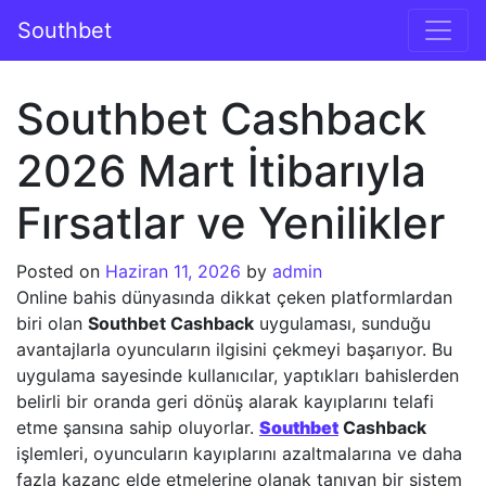
İçeriğe geç
Southbet
Ana gezinti
Southbet Cashback
2026 Mart İtibarıyla
Fırsatlar ve Yenilikler
Posted on
Haziran 11, 2026
by
admin
Online bahis dünyasında dikkat çeken platformlardan
biri olan
Southbet Cashback
uygulaması, sunduğu
avantajlarla oyuncuların ilgisini çekmeyi başarıyor. Bu
uygulama sayesinde kullanıcılar, yaptıkları bahislerden
belirli bir oranda geri dönüş alarak kayıplarını telafi
etme şansına sahip oluyorlar.
Southbet
Cashback
işlemleri, oyuncuların kayıplarını azaltmalarına ve daha
fazla kazanç elde etmelerine olanak tanıyan bir sistem