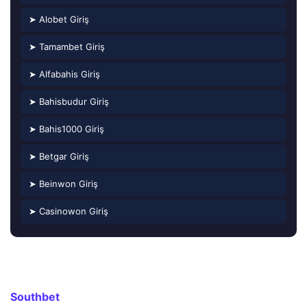
➤ Alobet Giriş
➤ Tamambet Giriş
➤ Alfabahis Giriş
➤ Bahisbudur Giriş
➤ Bahis1000 Giriş
➤ Betgar Giriş
➤ Beinwon Giriş
➤ Casinowon Giriş
Southbet