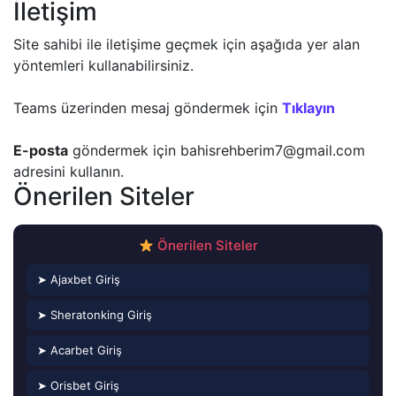
İletişim
Site sahibi ile iletişime geçmek için aşağıda yer alan
yöntemleri kullanabilirsiniz.
Teams üzerinden mesaj göndermek için
Tıklayın
E-posta
göndermek için
bahisrehberim7@gmail.com
adresini kullanın.
Önerilen Siteler
Önerilen Siteler
➤ Ajaxbet Giriş
➤ Sheratonking Giriş
➤ Acarbet Giriş
➤ Orisbet Giriş