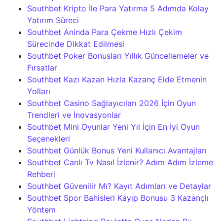
Southbet Kripto İle Para Yatırma 5 Adımda Kolay
Yatırım Süreci
Southbet Aninda Para Çekme Hızlı Çekim
Sürecinde Dikkat Edilmesi
Southbet Poker Bonusları Yıllık Güncellemeler ve
Fırsatlar
Southbet Kazı Kazan Hızla Kazanç Elde Etmenin
Yolları
Southbet Casino Sağlayıcıları 2026 İçin Oyun
Trendleri ve İnovasyonlar
Southbet Mini Oyunlar Yeni Yıl İçin En İyi Oyun
Seçenekleri
Southbet Günlük Bonus Yeni Kullanıcı Avantajları
Southbet Canlı Tv Nasıl İzlenir? Adım Adım İzleme
Rehberi
Southbet Güvenilir Mı? Kayıt Adımları ve Detaylar
Southbet Spor Bahisleri Kayıp Bonusu 3 Kazançlı
Yöntem