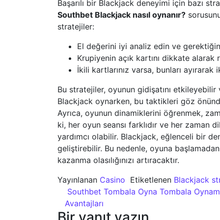
Başarılı bir Blackjack deneyimi için bazı stra
Southbet Blackjack nasıl oynanır?
sorusunun
stratejiler:
El değerini iyi analiz edin ve gerektiği
Krupiyenin açık kartını dikkate alarak 
İkili kartlarınız varsa, bunları ayırara
Bu stratejiler, oyunun gidişatını etkileyebil
Blackjack oynarken, bu taktikleri göz önünd
Ayrıca, oyunun dinamiklerini öğrenmek, zam
ki, her oyun seansı farklıdır ve her zaman
yardımcı olabilir. Blackjack, eğlenceli bir 
geliştirebilir. Bu nedenle, oyuna başlamadan 
kazanma olasılığınızı artıracaktır.
Yayınlanan
Casino
Etiketlenen
Blackjack str
Yazı dolaşımı
Southbet Tombala Oyna Tombala Oynam
Avantajları
Bir yanıt yazın