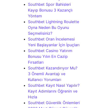
Southbet Spor Bahisleri
Kayıp Bonusu 3 Kazançlı
Yöntem
Southbet Lightning Roulette
Oyna Neden Bu Oyunu
Seçmelisiniz?
Southbet Oran İncelemesi
Yeni Başlayanlar İçin İpuçları
Southbet Casino Yatırım
Bonusu Yılın En Cazip
Fırsatları
Southbet Kazandırıyor Mu?
3 Önemli Avantajı ve
Kullanıcı Yorumları
Southbet Kayıt Nasıl Yapılır?
Kayıt Adımlarını Öğrenin ve
Hızla
Southbet Güvenlik Önlemleri