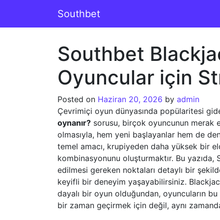
İçeriğe geç
Southbet
Ana gezinti
Southbet Blackja
Oyuncular için Str
Posted on
Haziran 20, 2026
by
admin
Çevrimiçi oyun dünyasında popülaritesi gid
oynanır?
sorusu, birçok oyuncunun merak ett
olmasıyla, hem yeni başlayanlar hem de den
temel amacı, krupiyeden daha yüksek bir el
kombinasyonunu oluşturmaktır. Bu yazıda, 
edilmesi gereken noktaları detaylı bir şekil
keyifli bir deneyim yaşayabilirsiniz. Black
dayalı bir oyun olduğundan, oyuncuların bu 
bir zaman geçirmek için değil, aynı zamand