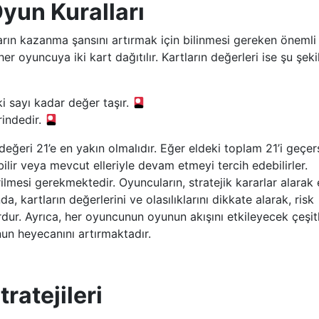
yun Kuralları
rın kazanma şansını artırmak için bilinmesi gereken önemli
r oyuncuya iki kart dağıtılır. Kartların değerleri ise şu şeki
ki sayı kadar değer taşır.
rindedir.
ğeri 21’e en yakın olmalıdır. Eğer eldeki toplam 21’i geçer
lir veya mevcut elleriyle devam etmeyi tercih edebilirler.
ilmesi gerekmektedir. Oyuncuların, stratejik kararlar alarak 
, kartların değerlerini ve olasılıklarını dikkate alarak, risk
dur. Ayrıca, her oyuncunun oyunun akışını etkileyecek çeşitl
nun heyecanını artırmaktadır.
ratejileri