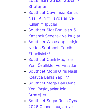
2026 Mart Güncel Güvenlik
Stratejileri
Southbet Çevrimsiz Bonus
Nasıl Alınır? Faydaları ve
Kullanım İpuçları
Southbet Slot Bonusları 5
Kazançlı Seçenek ve İpuçları
Southbet Whatsapp İletişim
Neden Southbeti Tercih
Etmelisiniz?
Southbet Canlı Maç İzle
Yeni Özellikler ve Fırsatlar
Southbet Mobil Giriş Nasıl
Kolayca Bahis Yapılır?
Southbet Mega Ball Oyna
Yeni Başlayanlar İçin
Stratejiler
Southbet Sugar Rush Oyna
2026 Güncel İpuçları ve