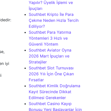
Yapılır? Üyelik İşlemi ve
İpuçları
Southbet Kripto İle Para
ldedir:
Çekme Neden Hızla Tercih
Ediliyor?
Southbet Para Yatırma
Yöntemleri 3 Hızlı ve
Güvenli Yöntem
Southbet Aviator Oyna
se,
2026 Mart İpuçları ve
Stratejiler
en iyi
Southbet Slot Turnuvası
2026 Yılı İçin Öne Çıkan
i
Fırsatlar
Southbet Kimlik Doğrulama
Kayıt Sürecinde Dikkat
Edilmesi Gerekenler
Southbet Casino Kayıp
Bonusu Yeni Başlayanlar İçin