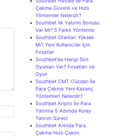
Southbet Havale İle Para
Çekme Güvenli ve Hızlı
Yöntemler Nelerdir?
Southbet İlk Yatırım Bonusu
Var Mı? 5 Farklı Yöntemle
Southbet Oranları Yüksek
Mı? Yeni Kullanıcılar İçin
Fırsatlar
Southbet’da Hangi Slot
Oyunları Var? Fırsatları ve
Oyun
Southbet CMT Cüzdan İle
Para Çekme Yeni Kazanç
Yöntemleri Nelerdir?
Southbet Kripto İle Para
Yatırma 5 Adımda Kolay
Yatırım Süreci
Southbet Aninda Para
Çekme Hızlı Çekim