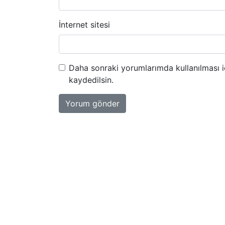
İnternet sitesi
Daha sonraki yorumlarımda kullanılması i
kaydedilsin.