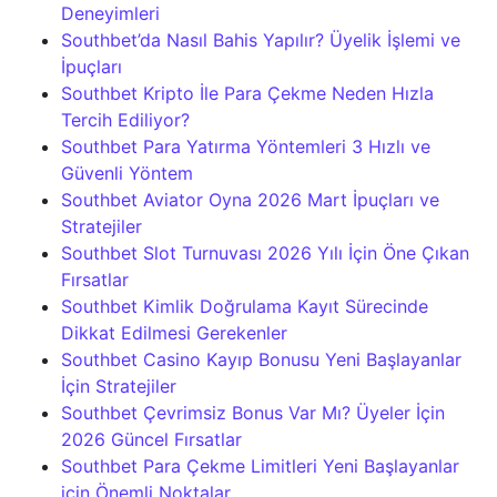
Deneyimleri
Southbet’da Nasıl Bahis Yapılır? Üyelik İşlemi ve
İpuçları
Southbet Kripto İle Para Çekme Neden Hızla
Tercih Ediliyor?
Southbet Para Yatırma Yöntemleri 3 Hızlı ve
Güvenli Yöntem
Southbet Aviator Oyna 2026 Mart İpuçları ve
Stratejiler
Southbet Slot Turnuvası 2026 Yılı İçin Öne Çıkan
Fırsatlar
Southbet Kimlik Doğrulama Kayıt Sürecinde
Dikkat Edilmesi Gerekenler
Southbet Casino Kayıp Bonusu Yeni Başlayanlar
İçin Stratejiler
Southbet Çevrimsiz Bonus Var Mı? Üyeler İçin
2026 Güncel Fırsatlar
Southbet Para Çekme Limitleri Yeni Başlayanlar
için Önemli Noktalar