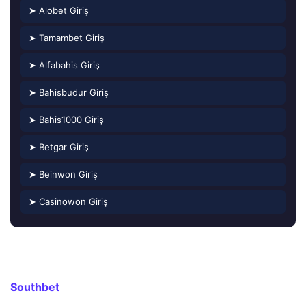
➤ Alobet Giriş
➤ Tamambet Giriş
➤ Alfabahis Giriş
➤ Bahisbudur Giriş
➤ Bahis1000 Giriş
➤ Betgar Giriş
➤ Beinwon Giriş
➤ Casinowon Giriş
Southbet