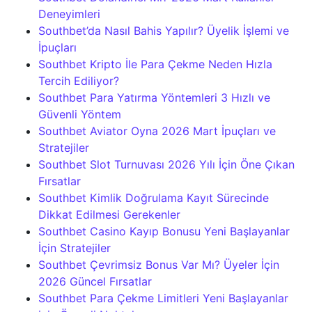
Deneyimleri
Southbet’da Nasıl Bahis Yapılır? Üyelik İşlemi ve
İpuçları
Southbet Kripto İle Para Çekme Neden Hızla
Tercih Ediliyor?
Southbet Para Yatırma Yöntemleri 3 Hızlı ve
Güvenli Yöntem
Southbet Aviator Oyna 2026 Mart İpuçları ve
Stratejiler
Southbet Slot Turnuvası 2026 Yılı İçin Öne Çıkan
Fırsatlar
Southbet Kimlik Doğrulama Kayıt Sürecinde
Dikkat Edilmesi Gerekenler
Southbet Casino Kayıp Bonusu Yeni Başlayanlar
İçin Stratejiler
Southbet Çevrimsiz Bonus Var Mı? Üyeler İçin
2026 Güncel Fırsatlar
Southbet Para Çekme Limitleri Yeni Başlayanlar