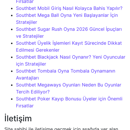
Fırsatlar
Southbet Mobil Giriş Nasıl Kolayca Bahis Yapılır?
Southbet Mega Ball Oyna Yeni Başlayanlar İçin
Stratejiler
Southbet Sugar Rush Oyna 2026 Güncel İpuçları
ve Stratejiler
Southbet Üyelik İşlemleri Kayıt Sürecinde Dikkat
Edilmesi Gerekenler
Southbet Blackjack Nasıl Oynanır? Yeni Oyuncular
için Stratejiler
Southbet Tombala Oyna Tombala Oynamanın
Avantajları
Southbet Megaways Oyunları Neden Bu Oyunlar
Tercih Ediliyor?
Southbet Poker Kayıp Bonusu Üyeler için Önemli
Fırsatlar
İletişim
Site sahibi ile iletişime geçmek için aşağıda yer alan