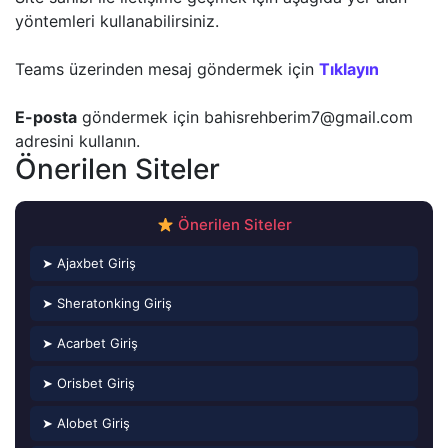
yöntemleri kullanabilirsiniz.
Teams üzerinden mesaj göndermek için
Tıklayın
E-posta
göndermek için
bahisrehberim7@gmail.com
adresini kullanın.
Önerilen Siteler
Önerilen Siteler
➤ Ajaxbet Giriş
➤ Sheratonking Giriş
➤ Acarbet Giriş
➤ Orisbet Giriş
➤ Alobet Giriş