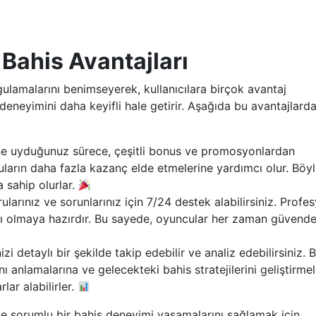
Bahis Avantajları
ulamalarını benimseyerek, kullanıcılara birçok avantaj
eneyimini daha keyifli hale getirir. Aşağıda bu avantajlard
rine uyduğunuz sürece, çeşitli bonus ve promosyonlardan
cuların daha fazla kazanç elde etmelerine yardımcı olur. Böy
a sahip olurlar.
larınız ve sorunlarınız için 7/24 destek alabilirsiniz. Profe
cı olmaya hazırdır. Bu sayede, oyuncular her zaman güvend
zi detaylı bir şekilde takip edebilir ve analiz edebilirsiniz. 
ı anlamalarına ve gelecekteki bahis stratejilerini geliştirmel
lar alabilirler.
de sorumlu bir bahis deneyimi yaşamalarını sağlamak için