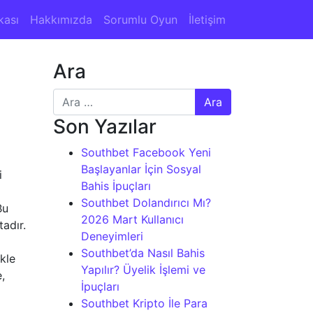
ikası
Hakkımızda
Sorumlu Oyun
İletişim
Ara
Arama:
Son Yazılar
Southbet Facebook Yeni
Başlayanlar İçin Sosyal
i
Bahis İpuçları
Southbet Dolandırıcı Mı?
Bu
2026 Mart Kullanıcı
adır.
Deneyimleri
Southbet’da Nasıl Bahis
kle
Yapılır? Üyelik İşlemi ve
,
İpuçları
Southbet Kripto İle Para