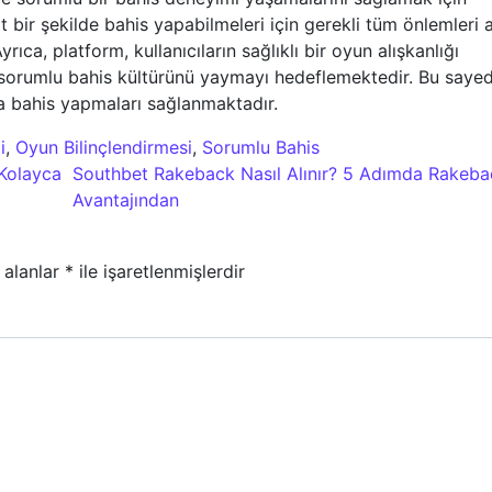
at bir şekilde bahis yapabilmeleri için gerekli tüm önlemleri 
ıca, platform, kullanıcıların sağlıklı bir oyun alışkanlığı
k, sorumlu bahis kültürünü yaymayı hedeflemektedir. Bu saye
a bahis yapmaları sağlanmaktadır.
i
,
Oyun Bilinçlendirmesi
,
Sorumlu Bahis
 Kolayca
Southbet Rakeback Nasıl Alınır? 5 Adımda Rakeba
Avantajından
 alanlar
*
ile işaretlenmişlerdir