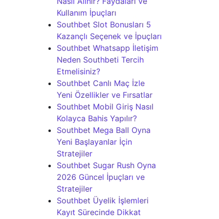
Nasıl Alınır? Faydaları ve
Kullanım İpuçları
Southbet Slot Bonusları 5
Kazançlı Seçenek ve İpuçları
Southbet Whatsapp İletişim
Neden Southbeti Tercih
Etmelisiniz?
Southbet Canlı Maç İzle
Yeni Özellikler ve Fırsatlar
Southbet Mobil Giriş Nasıl
Kolayca Bahis Yapılır?
Southbet Mega Ball Oyna
Yeni Başlayanlar İçin
Stratejiler
Southbet Sugar Rush Oyna
2026 Güncel İpuçları ve
Stratejiler
Southbet Üyelik İşlemleri
Kayıt Sürecinde Dikkat