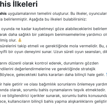
is İlkeleri
ahis
uygulamalarının temelini oluşturur. Bu ilkeler, oyuncular
a belirlenmiştir. Aşağıda bu ilkeleri bulabilirsiniz:
r oyunda ne kadar kaybetmeyi göze alabileceklerini belirleme
arak daha sağlıklı bir yaklaşım benimsemelerine yardımcı ol
lmiş olur.
ürelerini takip etmeli ve gerektiğinde mola vermelidir. Bu, a
ifli bir oyun deneyimi sunar. Uzun süreli oyun seansları, di
larını düzenli olarak kontrol ederek, durumlarını gözden
dilerini değerlendirmelerine ve gerektiğinde stratejik
Böylece, gelecekteki bahis kararları daha bilinçli hale gelir.
ir hale getirir ve olası bağımlılık sorunlarını önlemeye yardı
ında olarak, sorumlu bahis oynamalarını teşvik etmektedir.
i ve bilgilendirici içerikler sunarak, sorumlu bahis konusund
, kullanıcıların bilinçli bahis yapma alışkanlıklarını gelişti