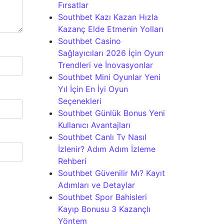
Fırsatlar
Southbet Kazı Kazan Hızla
Kazanç Elde Etmenin Yolları
Southbet Casino
Sağlayıcıları 2026 İçin Oyun
Trendleri ve İnovasyonlar
Southbet Mini Oyunlar Yeni
Yıl İçin En İyi Oyun
Seçenekleri
Southbet Günlük Bonus Yeni
Kullanıcı Avantajları
Southbet Canlı Tv Nasıl
İzlenir? Adım Adım İzleme
Rehberi
Southbet Güvenilir Mı? Kayıt
Adımları ve Detaylar
Southbet Spor Bahisleri
Kayıp Bonusu 3 Kazançlı
Yöntem