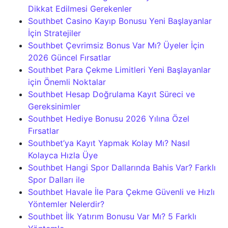
Dikkat Edilmesi Gerekenler
Southbet Casino Kayıp Bonusu Yeni Başlayanlar
İçin Stratejiler
Southbet Çevrimsiz Bonus Var Mı? Üyeler İçin
2026 Güncel Fırsatlar
Southbet Para Çekme Limitleri Yeni Başlayanlar
için Önemli Noktalar
Southbet Hesap Doğrulama Kayıt Süreci ve
Gereksinimler
Southbet Hediye Bonusu 2026 Yılına Özel
Fırsatlar
Southbet’ya Kayıt Yapmak Kolay Mı? Nasıl
Kolayca Hızla Üye
Southbet Hangi Spor Dallarında Bahis Var? Farklı
Spor Dalları ile
Southbet Havale İle Para Çekme Güvenli ve Hızlı
Yöntemler Nelerdir?
Southbet İlk Yatırım Bonusu Var Mı? 5 Farklı