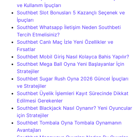
ve Kullanım İpuçları
Southbet Slot Bonusları 5 Kazançlı Seçenek ve
İpuçları
Southbet Whatsapp İletişim Neden Southbeti
Tercih Etmelisiniz?
Southbet Canlı Maç İzle Yeni Özellikler ve
Fırsatlar
Southbet Mobil Giriş Nasıl Kolayca Bahis Yapılır?
Southbet Mega Ball Oyna Yeni Başlayanlar İçin
Stratejiler
Southbet Sugar Rush Oyna 2026 Güncel İpuçları
ve Stratejiler
Southbet Üyelik İşlemleri Kayıt Sürecinde Dikkat
Edilmesi Gerekenler
Southbet Blackjack Nasıl Oynanır? Yeni Oyuncular
için Stratejiler
Southbet Tombala Oyna Tombala Oynamanın
Avantajları