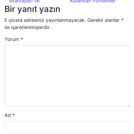
Avantajları ve
Kullanılan Yöntemler
Bir yanıt yazın
E-posta adresiniz yayınlanmayacak.
Gerekli alanlar
*
ile işaretlenmişlerdir
Yorum
*
Ad
*