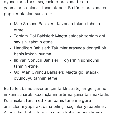
oyuncuların farklı seçenekler arasında tercih
yapmalarına olanak tanımaktadır. Bu türler arasında en
popüler olanları şunlardır:
Maç Sonucu Bahisleri: Kazanan takımı tahmin
etme.
Toplam Gol Bahisleri: Maçta atılacak toplam gol
sayısını tahmin etme.
Handikap Bahisleri: Takımlar arasında dengeli bir
bahis imkanı sunma.
İlk Yarı Sonucu Bahisleri: İlk yarının sonucunu
tahmin etme.
Gol Atan Oyuncu Bahisleri: Maçta gol atacak
oyuncuyu tahmin etme.
Bu türler, bahis severler için farklı stratejiler geliştirme
imkanı sunarak, kazançlarını artırma şansı tanımaktadır.
Kullanıcılar, tercih ettikleri bahis türlerine göre
analizlerini yaparak, daha bilinçli seçimler yapabilirler.
Ayrıca, her bahis türü için özel stratejiler geliştirmek,