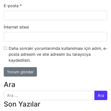
E-posta
*
İnternet sitesi
Daha sonraki yorumlarımda kullanılması için adım, e-
posta adresim ve site adresim bu tarayıcıya
kaydedilsin.
Ara
Arama:
Son Yazılar