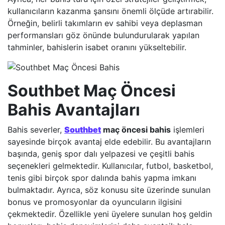
kullanıcıların kazanma şansını önemli ölçüde artırabilir.
Örneğin, belirli takımların ev sahibi veya deplasman
performansları göz önünde bulundurularak yapılan
tahminler, bahislerin isabet oranını yükseltebilir.
Southbet Maç Öncesi
Bahis Avantajları
Bahis severler,
Southbet
maç öncesi bahis
işlemleri
sayesinde birçok avantaj elde edebilir. Bu avantajların
başında, geniş spor dalı yelpazesi ve çeşitli bahis
seçenekleri gelmektedir. Kullanıcılar, futbol, basketbol,
tenis gibi birçok spor dalında bahis yapma imkanı
bulmaktadır. Ayrıca, söz konusu site üzerinde sunulan
bonus ve promosyonlar da oyuncuların ilgisini
çekmektedir. Özellikle yeni üyelere sunulan hoş geldin