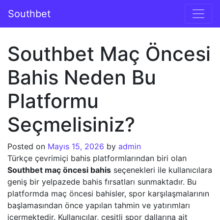
İçeriğe geç
Southbet
Ana gezinti
Southbet Maç Öncesi
Bahis Neden Bu
Platformu
Seçmelisiniz?
Posted on
Mayıs 15, 2026
by
admin
Türkçe çevrimiçi bahis platformlarından biri olan
Southbet maç öncesi bahis
seçenekleri ile kullanıcılara
geniş bir yelpazede bahis fırsatları sunmaktadır. Bu
platformda maç öncesi bahisler, spor karşılaşmalarının
başlamasından önce yapılan tahmin ve yatırımları
içermektedir. Kullanıcılar, çeşitli spor dallarına ait