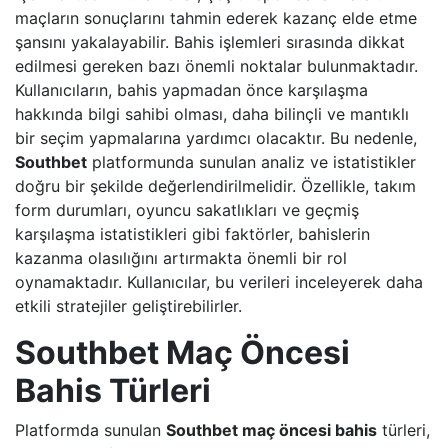
maçların sonuçlarını tahmin ederek kazanç elde etme
şansını yakalayabilir. Bahis işlemleri sırasında dikkat
edilmesi gereken bazı önemli noktalar bulunmaktadır.
Kullanıcıların, bahis yapmadan önce karşılaşma
hakkında bilgi sahibi olması, daha bilinçli ve mantıklı
bir seçim yapmalarına yardımcı olacaktır. Bu nedenle,
Southbet
platformunda sunulan analiz ve istatistikler
doğru bir şekilde değerlendirilmelidir. Özellikle, takım
form durumları, oyuncu sakatlıkları ve geçmiş
karşılaşma istatistikleri gibi faktörler, bahislerin
kazanma olasılığını artırmakta önemli bir rol
oynamaktadır. Kullanıcılar, bu verileri inceleyerek daha
etkili stratejiler geliştirebilirler.
Southbet Maç Öncesi
Bahis Türleri
Platformda sunulan
Southbet maç öncesi bahis
türleri,