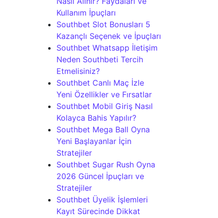
Nasıl Alınır? Faydaları ve
Kullanım İpuçları
Southbet Slot Bonusları 5
Kazançlı Seçenek ve İpuçları
Southbet Whatsapp İletişim
Neden Southbeti Tercih
Etmelisiniz?
Southbet Canlı Maç İzle
Yeni Özellikler ve Fırsatlar
Southbet Mobil Giriş Nasıl
Kolayca Bahis Yapılır?
Southbet Mega Ball Oyna
Yeni Başlayanlar İçin
Stratejiler
Southbet Sugar Rush Oyna
2026 Güncel İpuçları ve
Stratejiler
Southbet Üyelik İşlemleri
Kayıt Sürecinde Dikkat