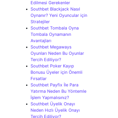
Edilmesi Gerekenler
Southbet Blackjack Nasıl
Oynanır? Yeni Oyuncular için
Stratejiler
Southbet Tombala Oyna
Tombala Oynamanın
Avantajları
Southbet Megaways
Oyunları Neden Bu Oyunlar
Tercih Ediliyor?
Southbet Poker Kayıp
Bonusu Üyeler için Önemli
Fırsatlar
Southbet Payfix İle Para
Yatırma Neden Bu Yöntemle
İşlem Yapmalısınız?
Southbet Üyelik Onayı
Neden Hızlı Üyelik Onayı
Tercih Ediliyor?