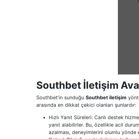
Southbet İletişim Ava
Southbet’in sunduğu
Southbet iletişim
yönte
arasında en dikkat çekici olanları şunlardır:
Hızlı Yanıt Süreleri: Canlı destek hizmet
yanıt alabilirler. Bu, özellikle acil dur
azalması, deneyimlerini olumlu yönde 