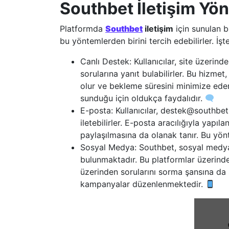
Southbet İletişim Yön
Platformda
Southbet
iletişim
için sunulan b
bu yöntemlerden birini tercih edebilirler. İşte
Canlı Destek: Kullanıcılar, site üzerind
sorularına yanıt bulabilirler. Bu hizmet,
olur ve bekleme süresini minimize eder.
sunduğu için oldukça faydalıdır.
E-posta: Kullanıcılar,
destek@southbe
iletebilirler. E-posta aracılığıyla yapıl
paylaşılmasına da olanak tanır. Bu yönt
Sosyal Medya: Southbet, sosyal medya 
bulunmaktadır. Bu platformlar üzerind
üzerinden sorularını sorma şansına da s
kampanyalar düzenlenmektedir.