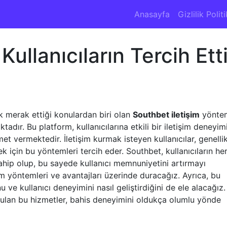
Anasayfa
Gizlilik Polit
Kullanıcıların Tercih Ett
k merak ettiği konulardan biri olan
Southbet iletişim
yöntem
adır. Bu platform, kullanıcılarına etkili bir iletişim deneyim
met vermektedir. İletişim kurmak isteyen kullanıcılar, genelli
 için bu yöntemleri tercih eder. Southbet, kullanıcıların her
ahip olup, bu sayede kullanıcı memnuniyetini artırmayı
m yöntemleri ve avantajları üzerinde duracağız. Ayrıca, bu
e kullanıcı deneyimini nasıl geliştirdiğini de ele alacağız.
sunulan bu hizmetler, bahis deneyimini oldukça olumlu yönde