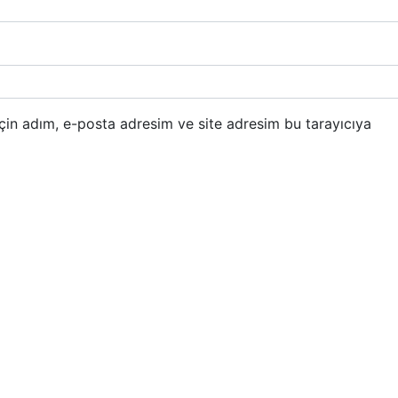
çin adım, e-posta adresim ve site adresim bu tarayıcıya