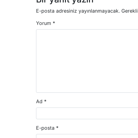
E-posta adresiniz yayınlanmayacak.
Gerekli
Yorum
*
Ad
*
E-posta
*