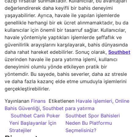
cazip fırsatlar sunmaktadır. Kullanıcılar, bu avantajları
değerlendirerek daha keyifli bir bahis deneyimi
yaşayabilirler. Ayrıca, havale ile yapılan işlemlerde
genellikle herhangi bir ek ücret alınmamaktadır, bu da
kullanıcılar için önemli bir tasarruf sağlar. Kullanıcılar,
havale yöntemiyle yaptıkları işlemlerde şeffaflık ve
güvenilirlik arayışlarını karşılayarak, bahis dünyasında
daha rahat hareket edebilirler. Sonuç olarak,
Southbet
üzerinden havale ile para yatırma işlemi, kullanıcı
deneyimini olumlu yönde etkileyen pratik bir
yöntemdir. Bu sayede, bahis severler, daha az stresle
ve daha fazla kazanç elde etme umuduyla işlemlerini
gerçekleştirebilirler.
Yayınlanan
Finans
Etiketlenen
Havale işlemleri
,
Online
Bahis Güvenliği
,
Southbet para yatırma
Yazı dolaşımı
Southbet Canlı Poker
Southbet Spor Bahisleri
Yeni Başlayanlar İçin
Neden Bu Platformu
Stratejiler
Seçmelisiniz?