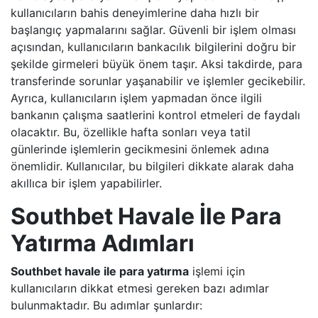
kullanıcıların bahis deneyimlerine daha hızlı bir
başlangıç yapmalarını sağlar. Güvenli bir işlem olması
açısından, kullanıcıların bankacılık bilgilerini doğru bir
şekilde girmeleri büyük önem taşır. Aksi takdirde, para
transferinde sorunlar yaşanabilir ve işlemler gecikebilir.
Ayrıca, kullanıcıların işlem yapmadan önce ilgili
bankanın çalışma saatlerini kontrol etmeleri de faydalı
olacaktır. Bu, özellikle hafta sonları veya tatil
günlerinde işlemlerin gecikmesini önlemek adına
önemlidir. Kullanıcılar, bu bilgileri dikkate alarak daha
akıllıca bir işlem yapabilirler.
Southbet Havale İle Para
Yatırma Adımları
Southbet havale ile para yatırma
işlemi için
kullanıcıların dikkat etmesi gereken bazı adımlar
bulunmaktadır. Bu adımlar şunlardır: