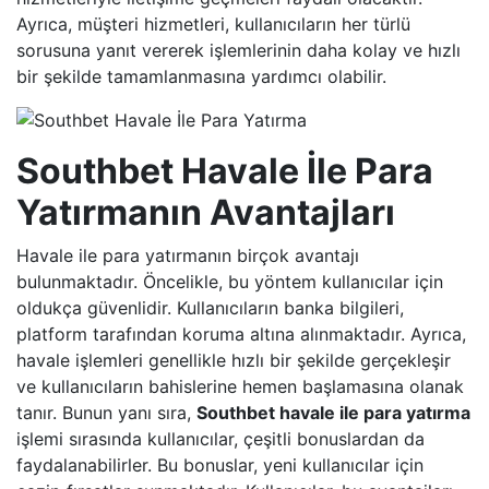
Ayrıca, müşteri hizmetleri, kullanıcıların her türlü
sorusuna yanıt vererek işlemlerinin daha kolay ve hızlı
bir şekilde tamamlanmasına yardımcı olabilir.
Southbet Havale İle Para
Yatırmanın Avantajları
Havale ile para yatırmanın birçok avantajı
bulunmaktadır. Öncelikle, bu yöntem kullanıcılar için
oldukça güvenlidir. Kullanıcıların banka bilgileri,
platform tarafından koruma altına alınmaktadır. Ayrıca,
havale işlemleri genellikle hızlı bir şekilde gerçekleşir
ve kullanıcıların bahislerine hemen başlamasına olanak
tanır. Bunun yanı sıra,
Southbet havale ile para yatırma
işlemi sırasında kullanıcılar, çeşitli bonuslardan da
faydalanabilirler. Bu bonuslar, yeni kullanıcılar için