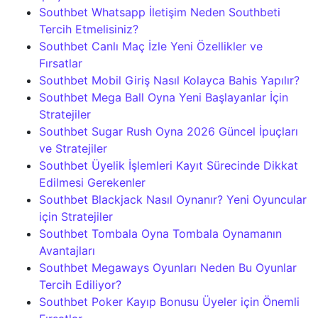
Southbet Whatsapp İletişim Neden Southbeti
Tercih Etmelisiniz?
Southbet Canlı Maç İzle Yeni Özellikler ve
Fırsatlar
Southbet Mobil Giriş Nasıl Kolayca Bahis Yapılır?
Southbet Mega Ball Oyna Yeni Başlayanlar İçin
Stratejiler
Southbet Sugar Rush Oyna 2026 Güncel İpuçları
ve Stratejiler
Southbet Üyelik İşlemleri Kayıt Sürecinde Dikkat
Edilmesi Gerekenler
Southbet Blackjack Nasıl Oynanır? Yeni Oyuncular
için Stratejiler
Southbet Tombala Oyna Tombala Oynamanın
Avantajları
Southbet Megaways Oyunları Neden Bu Oyunlar
Tercih Ediliyor?
Southbet Poker Kayıp Bonusu Üyeler için Önemli