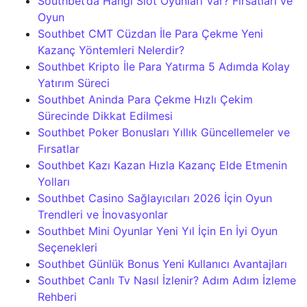
Southbet’da Hangi Slot Oyunları Var? Fırsatları ve
Oyun
Southbet CMT Cüzdan İle Para Çekme Yeni
Kazanç Yöntemleri Nelerdir?
Southbet Kripto İle Para Yatırma 5 Adımda Kolay
Yatırım Süreci
Southbet Aninda Para Çekme Hızlı Çekim
Sürecinde Dikkat Edilmesi
Southbet Poker Bonusları Yıllık Güncellemeler ve
Fırsatlar
Southbet Kazı Kazan Hızla Kazanç Elde Etmenin
Yolları
Southbet Casino Sağlayıcıları 2026 İçin Oyun
Trendleri ve İnovasyonlar
Southbet Mini Oyunlar Yeni Yıl İçin En İyi Oyun
Seçenekleri
Southbet Günlük Bonus Yeni Kullanıcı Avantajları
Southbet Canlı Tv Nasıl İzlenir? Adım Adım İzleme
Rehberi