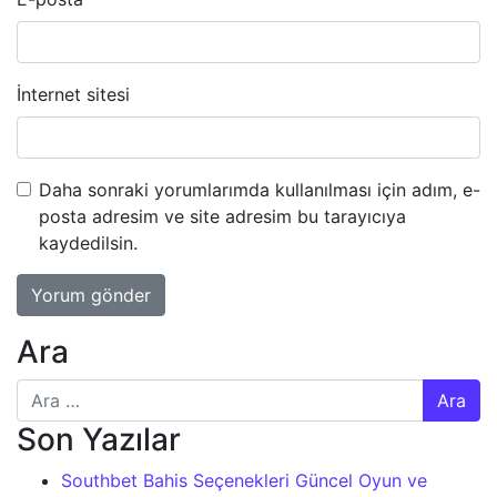
İnternet sitesi
Daha sonraki yorumlarımda kullanılması için adım, e-
posta adresim ve site adresim bu tarayıcıya
kaydedilsin.
Ara
Arama:
Son Yazılar
Southbet Bahis Seçenekleri Güncel Oyun ve