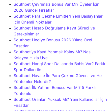
Southbet Çevrimsiz Bonus Var Mı? Üyeler İçin
2026 Güncel Fırsatlar
Southbet Para Çekme Limitleri Yeni Başlayanlar
için Önemli Noktalar
Southbet Hesap Doğrulama Kayıt Süreci ve
Gereksinimler
Southbet Hediye Bonusu 2026 Yılına Özel
Fırsatlar
Southbet’ya Kayıt Yapmak Kolay Mı? Nasıl
Kolayca Hızla Üye
Southbet Hangi Spor Dallarında Bahis Var? Farklı
Spor Dalları ile
Southbet Havale İle Para Çekme Güvenli ve Hızlı
Yöntemler Nelerdir?
Southbet İlk Yatırım Bonusu Var Mı? 5 Farklı
Yöntemle
Southbet Oranları Yüksek Mı? Yeni Kullanıcılar İçin
Fırsatlar