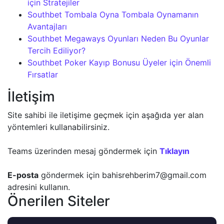
için Stratejiler
Southbet Tombala Oyna Tombala Oynamanın
Avantajları
Southbet Megaways Oyunları Neden Bu Oyunlar
Tercih Ediliyor?
Southbet Poker Kayıp Bonusu Üyeler için Önemli
Fırsatlar
İletişim
Site sahibi ile iletişime geçmek için aşağıda yer alan
yöntemleri kullanabilirsiniz.
Teams üzerinden mesaj göndermek için
Tıklayın
E-posta
göndermek için
bahisrehberim7@gmail.com
adresini kullanın.
Önerilen Siteler