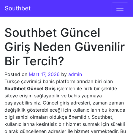
İçeriğe geç
Southbet
Ana gezinti
Southbet Güncel
Giriş Neden Güvenilir
Bir Tercih?
Posted on
Mart 17, 2026
by
admin
Türkçe çevrimiçi bahis platformlarından biri olan
Southbet Güncel Giriş
işlemleri ile hızlı bir şekilde
siteye erişim sağlayabilir ve bahis yapmaya
başlayabilirsiniz. Güncel giriş adresleri, zaman zaman
değişiklik gösterebileceği için kullanıcıların bu konuda
bilgi sahibi olmaları oldukça önemlidir. Southbet,
kullanıcılarına kesintisiz bir hizmet sunmak için sürekli
olarak güncellenen adresler ile hizmet vermektedir. Bu