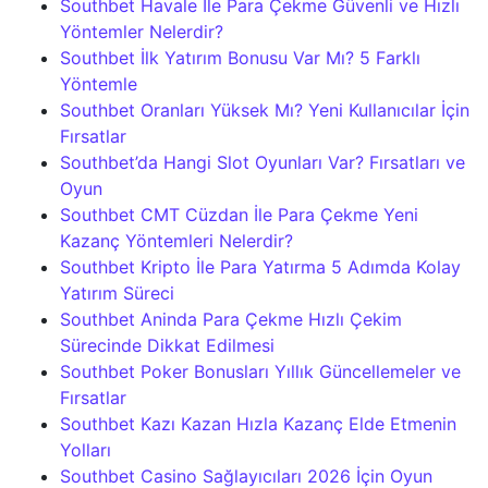
Southbet Havale İle Para Çekme Güvenli ve Hızlı
Yöntemler Nelerdir?
Southbet İlk Yatırım Bonusu Var Mı? 5 Farklı
Yöntemle
Southbet Oranları Yüksek Mı? Yeni Kullanıcılar İçin
Fırsatlar
Southbet’da Hangi Slot Oyunları Var? Fırsatları ve
Oyun
Southbet CMT Cüzdan İle Para Çekme Yeni
Kazanç Yöntemleri Nelerdir?
Southbet Kripto İle Para Yatırma 5 Adımda Kolay
Yatırım Süreci
Southbet Aninda Para Çekme Hızlı Çekim
Sürecinde Dikkat Edilmesi
Southbet Poker Bonusları Yıllık Güncellemeler ve
Fırsatlar
Southbet Kazı Kazan Hızla Kazanç Elde Etmenin
Yolları
Southbet Casino Sağlayıcıları 2026 İçin Oyun