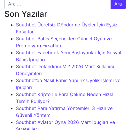
Arama:
Son Yazılar
Southbet Ücretsiz Döndürme Üyeler İçin Eşsiz
Fırsatlar
Southbet Bahis Seçenekleri Güncel Oyun ve
Promosyon Fırsatları
Southbet Facebook Yeni Başlayanlar İçin Sosyal
Bahis İpuçları
Southbet Dolandırıcı Mı? 2026 Mart Kullanıcı
Deneyimleri
Southbet’da Nasıl Bahis Yapılır? Üyelik İşlemi ve
İpuçları
Southbet Kripto İle Para Çekme Neden Hızla
Tercih Ediliyor?
Southbet Para Yatırma Yöntemleri 3 Hızlı ve
Güvenli Yöntem
Southbet Aviator Oyna 2026 Mart İpuçları ve
Stratejiler