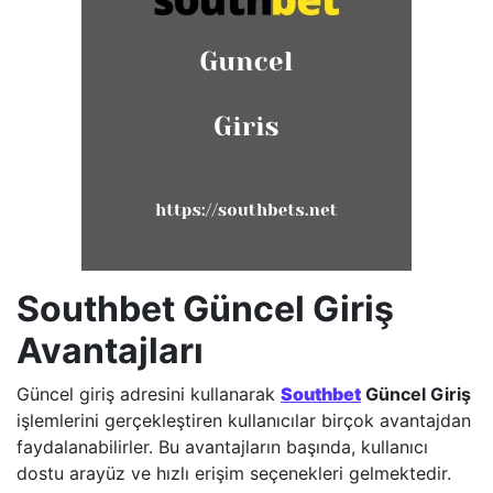
Southbet Güncel Giriş
Avantajları
Güncel giriş adresini kullanarak
Southbet
Güncel Giriş
işlemlerini gerçekleştiren kullanıcılar birçok avantajdan
faydalanabilirler. Bu avantajların başında, kullanıcı
dostu arayüz ve hızlı erişim seçenekleri gelmektedir.