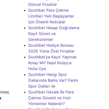
Güncel Fırsatlar
Southbet Para Çekme
Limitleri Yeni Başlayanlar
için Önemli Noktalar
Southbet Hesap Doğrulama
Kayıt Süreci ve
Gereksinimler
Southbet Hediye Bonusu
2026 Yılına Özel Fırsatlar
Southbet’ya Kayıt Yapmak
Kolay Mı? Nasıl Kolayca
Hızla Üye
Southbet Hangi Spor
Dallarında Bahis Var? Farklı
Spor Dalları ile
şmesi,
Southbet Havale İle Para
a
Çekme Güvenli ve Hızlı
Yöntemler Nelerdir?