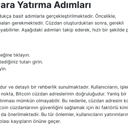
Para Yatırma Adımları
dukça basit adımlarla gerçekleştirilmektedir. Öncelikle,
lmaları gerekmektedir. Cüzdan oluşturduktan sonra, gerekli
yabilirler. Aşağıdaki adımları takip ederek, hızlı bir şekilde 
ğine tıklayın.
diğiniz tutarı girin.
yin.
ur ve detaylı bir rehberlik sunulmaktadır. Kullanıcıların, işl
 nokta, Bitcoin cüzdan adreslerinin doğruluğudur. Yanlış bir
 alınması mümkün olmayabilir. Bu nedenle, cüzdan adresini k
in cüzdanlarının güvenliğini sağlamak için iki faktörlü kim
 önerilmektedir. Bu tür önlemler, kullanıcıların yatırımların
lası kayıpların önüne geçer.