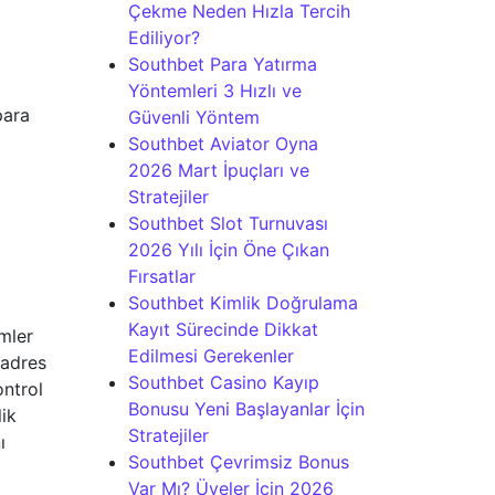
Çekme Neden Hızla Tercih
Ediliyor?
Southbet Para Yatırma
Yöntemleri 3 Hızlı ve
para
Güvenli Yöntem
Southbet Aviator Oyna
2026 Mart İpuçları ve
Stratejiler
Southbet Slot Turnuvası
2026 Yılı İçin Öne Çıkan
Fırsatlar
Southbet Kimlik Doğrulama
Kayıt Sürecinde Dikkat
emler
Edilmesi Gerekenler
 adres
Southbet Casino Kayıp
ontrol
Bonusu Yeni Başlayanlar İçin
lik
Stratejiler
ı
Southbet Çevrimsiz Bonus
Var Mı? Üyeler İçin 2026