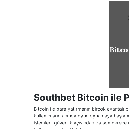
Southbet Bitcoin ile 
Bitcoin ile para yatırmanın birçok avantajı b
kullanıcıların anında oyun oynamaya başlama
işlemleri, güvenlik açısından da son derece ü