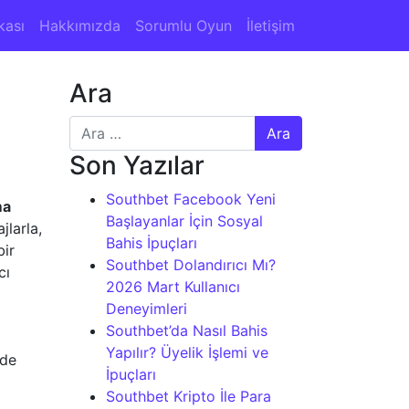
ikası
Hakkımızda
Sorumlu Oyun
İletişim
Ara
Arama:
Son Yazılar
Southbet Facebook Yeni
ma
Başlayanlar İçin Sosyal
jlarla,
Bahis İpuçları
bir
Southbet Dolandırıcı Mı?
cı
2026 Mart Kullanıcı
Deneyimleri
Southbet’da Nasıl Bahis
Yapılır? Üyelik İşlemi ve
rde
İpuçları
Southbet Kripto İle Para