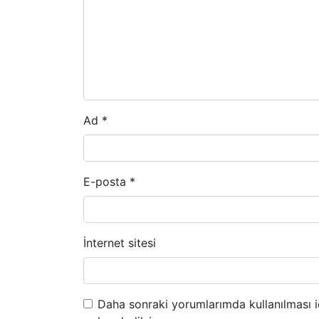
Ad
*
E-posta
*
İnternet sitesi
Daha sonraki yorumlarımda kullanılması i