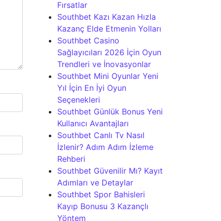
Fırsatlar
Southbet Kazı Kazan Hızla
Kazanç Elde Etmenin Yolları
Southbet Casino
Sağlayıcıları 2026 İçin Oyun
Trendleri ve İnovasyonlar
Southbet Mini Oyunlar Yeni
Yıl İçin En İyi Oyun
Seçenekleri
Southbet Günlük Bonus Yeni
Kullanıcı Avantajları
Southbet Canlı Tv Nasıl
İzlenir? Adım Adım İzleme
Rehberi
Southbet Güvenilir Mı? Kayıt
Adımları ve Detaylar
Southbet Spor Bahisleri
Kayıp Bonusu 3 Kazançlı
Yöntem