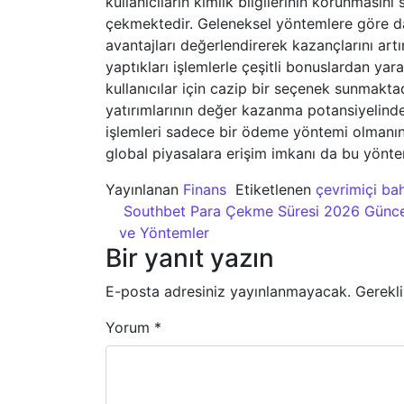
kullanıcıların kimlik bilgilerinin korunmasını
çekmektedir. Geleneksel yöntemlere göre daha
avantajları değerlendirerek kazançlarını artırm
yaptıkları işlemlerle çeşitli bonuslardan ya
kullanıcılar için cazip bir seçenek sunmaktad
yatırımlarının değer kazanma potansiyelinden
işlemleri sadece bir ödeme yöntemi olmanın ö
global piyasalara erişim imkanı da bu yönte
Yayınlanan
Finans
Etiketlenen
çevrimiçi bah
Yazı dolaşımı
Southbet Para Çekme Süresi 2026 Güncel
ve Yöntemler
Bir yanıt yazın
E-posta adresiniz yayınlanmayacak.
Gerekli
Yorum
*